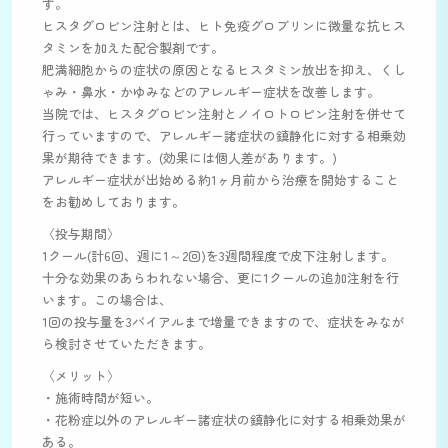
す。
ヒスタグロビン注射とは、ヒト免疫グロブリンに微量な抗ヒス
タミンを加えた配合製剤です。
肥満細胞からの症状の原因となるヒスタミン放出を抑え、くし
ゃみ・鼻水・かゆみなどのアレルギー症状を改善します。
当院では、ヒスタグロビン注射とノイロトロピン注射を併せて
行っていますので、アレルギー諸症状の鎮静化に対する相乗効
果が期待できます。(効果には個人差があります。)
アレルギー症状が出始める約1ヶ月前から治療を開始すること
をお勧めしております。
〈投与期間〉
1クール(計6回、週に1～2回)を3週間程度で皮下注射します。
十分な効果のあらわれない場合、更に1クールの追加注射を行
います。この場合は、
1回の投与量を3バイアルまで増量できますので、症状をみなが
ら検討させていただきます。
〈メリット〉
・施術時間が短い。
・花粉症以外のアレルギー諸症状の鎮静化に対する相乗効果が
ある。